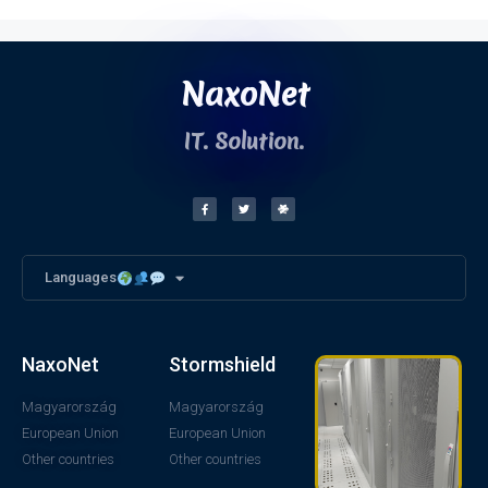
NaxoNet
IT. Solution.
Languages
NaxoNet
Stormshield
Magyarország
Magyarország
European Union
European Union
Other countries
Other countries